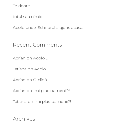
Te doare
totul sau nimic…
Acolo unde Echilibrul a ajuns acasa.
Recent Comments
Adrian
on
Acolo …
Tatiana
on
Acolo …
Adrian
on
O clipă …
Adrian
on
Îmi plac oamenii?!
Tatiana
on
Îmi plac oamenii?!
Archives