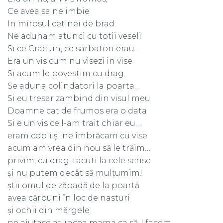
Ce avea sa ne imbie
In mirosul cetinei de brad.
Ne adunam atunci cu totii veseli
Si ce Craciun, ce sarbatori erau…
Era un vis cum nu visezi in vise
Si acum le povestim cu drag.
Se aduna colindatori la poarta…
Si eu tresar zambind din visul meu
Doamne cat de frumos era o data
Si e un vis ce l-am trait chiar eu…
eram copii și ne îmbrăcam cu vise
acum am vrea din nou să le trăim…
privim, cu drag, tacuti la cele scrise
și nu putem decât să mulțumim!
știi omul de zăpadă de la poartă
avea cărbuni în loc de nasturi
și ochii din mărgele
ne ajutase atuncea mama ca să-l facem