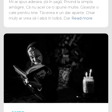
Mi-ai spus adesea, știi în șagă, Privind la simpla
amăgire, Că nu acel ce-ți spune multe, Găsește o
cale pentru tine. Tăcerea e un dar aparte, Chiar
mulți ar vrea să-l aibă în tolbă, Dar
Read more