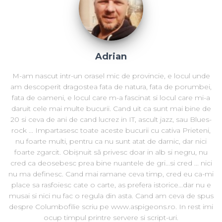
Adrian
M-am nascut intr-un orasel mic de provincie, e locul unde
am descoperit dragostea fata de natura, fata de porumbei,
fata de oameni, e locul care m-a fascinat si locul care mi-a
daruit cele mai multe bucurii. Cand uit ca sunt mai bine de
20 si ceva de ani de cand lucrez in IT, ascult jazz, sau Blues-
rock ... Impartasesc toate aceste bucurii cu cativa Prieteni,
nu foarte multi, pentru ca nu sunt atat de darnic, dar nici
foarte zgarcit. Obișnuit să privesc doar in alb si negru, nu
cred ca deosebesc prea bine nuantele de gri...si cred ... nici
nu ma definesc. Cand mai ramane ceva timp, cred eu ca-mi
place sa rasfoiesc cate o carte, as prefera istorice...dar nu e
musai si nici nu fac o regula din asta. Cand am ceva de spus
despre Columbofilie scriu pe www.aspigeons.ro. In rest imi
ocup timpul printre servere si script-uri.