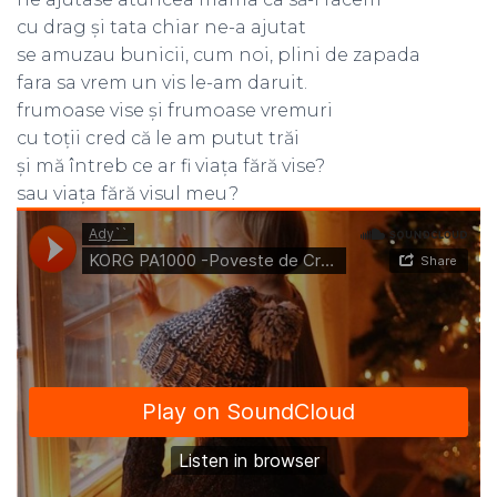
cu drag și tata chiar ne-a ajutat
se amuzau bunicii, cum noi, plini de zapada
fara sa vrem un vis le-am daruit.
frumoase vise și frumoase vremuri
cu toții cred că le am putut trăi
și mă întreb ce ar fi viața fără vise?
sau viața fără visul meu?