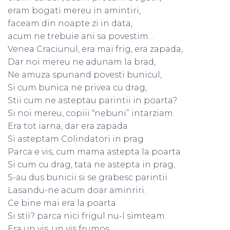
eram bogati mereu in amintiri,
faceam din noapte zi in data,
acum ne trebuie ani sa povestim…
Venea Craciunul, era mai frig, era zapada,
Dar noi mereu ne adunam la brad,
Ne amuza spunand povesti bunicul,
Si cum bunica ne privea cu drag,
Stii cum ne asteptau parintii in poarta?
Si noi mereu, copiii “nebuni” intarziam.
Era tot iarna, dar era zapada
Si asteptam Colindatori in prag
Parca e vis, cum mama astepta la poarta
Si cum cu drag, tata ne astepta in prag,
S-au dus bunicii si se grabesc parintii
Lasandu-ne acum doar aminriri.
Ce bine mai era la poarta
Si stii? parca nici frigul nu-l simteam.
Era un vis, un vis frumos,