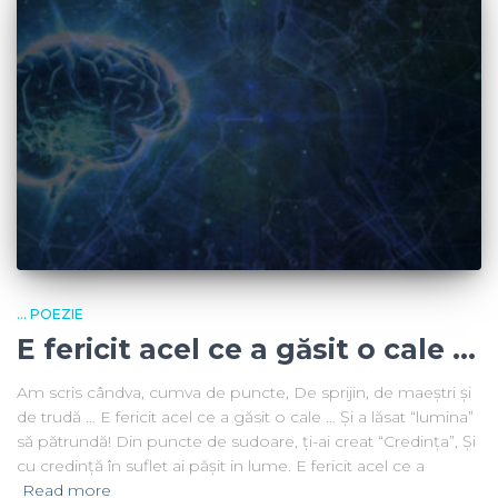
... POEZIE
E fericit acel ce a găsit o cale …
Am scris cândva, cumva de puncte, De sprijin, de maeștri și
de trudă … E fericit acel ce a găsit o cale … Și a lăsat “lumina”
să pătrundă! Din puncte de sudoare, ți-ai creat “Credința”, Și
cu credință în suflet ai pășit in lume. E fericit acel ce a
Read more