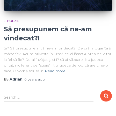
... POEZIE
Să presupunem că ne-am
vindecat?!
Și? Să presupunem că ne-am vindecat?! De ură, aroganța și
mândrie?! Acum privește în urmă ce-ai lăsat! Ai vrea pe viitor
la fel să fie? De-ai învățat și știi? să ai răbdare, Nu judeca
pripit, indiferent de “straie”! Nu judeca de loc, că are cine-o
face, O vorbă spusă în
Read more
By
Adrian
,
6 years
ago
Search …