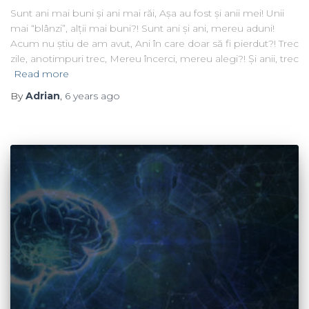
Sunt ani mai buni și ani mai răi, Așa au fost și anii mei! Unii
mai “blânzi”, alții mai buni?! Sunt ani și ani, mereu aduni!
Acum nu știu de am avut, Ani în care doar să fi pierdut?! Trec
zile, anotimpuri trec, Mereu încerci, mereu alegi?! Și anii, trec
Read more
By
Adrian
,
6 years
ago