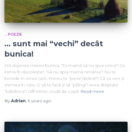
... POEZIE
… sunt mai “vechi” decât
bunica!
Mă dojenea mereu bunica, “Tu mamă să nu spui oricui”! Ce
inima îți răscolește? “Să nu spui mamă nimănui”! Nu te
încrede in omul care, Mereu te “perie”râzând?! Că va veni și
vremea în care, O să te facă și să “plângi”! Avea dreptate
“bătrânica”! Off! Minte crudă de copil!
Read more
By
Adrian
,
6 years
ago