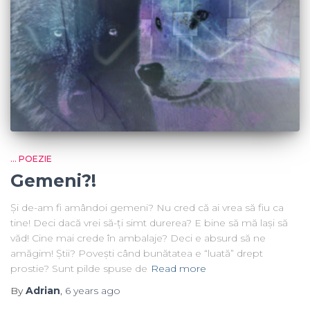
... POEZIE
Gemeni?!
Și de-am fi amândoi gemeni? Nu cred că ai vrea să fiu ca
tine! Deci dacă vrei să-ți simt durerea? E bine să mă lași să
văd! Cine mai crede în ambalaje? Deci e absurd să ne
amăgim! Știi? Povești când bunătatea e “luată” drept
prostie? Sunt pilde spuse de
Read more
By
Adrian
,
6 years
ago