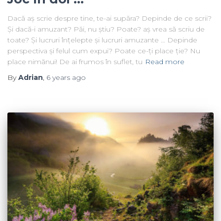
Dacă aș scrie despre tine, te-ai supăra? Depinde de ce scrii?
Și dacă-i amuzant? Păi, nu știu? Poate? aș vrea să scriu de
toate? Și lucruri înțelepte și lucruri amuzante … Depinde
perspectiva și felul cum expui? Poate ce-ți place ție? Nu
place nimănui! De ai frumos în suflet, tu
Read more
By
Adrian
,
6 years
ago