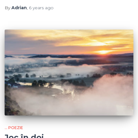
By
Adrian
,
6 years
ago
... POEZIE
Joc în doi …