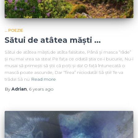
... POEZIE
Sătui de atâtea măști …
Sătui de atâtea măști,de atâta falsitate, Până și masca “râde”
și nu mai vrea sa stea! Pe fața ce odată știa ce-i bucurie, Nu-i
musai să primești să știi că poți și da! O față întunecată o
mască poate ascunde, Dar “firea” niciodată! Să știi! Te va
trăda! Să nu
Read more
By
Adrian
,
6 years
ago