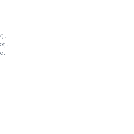
ți,
ți,
ot,