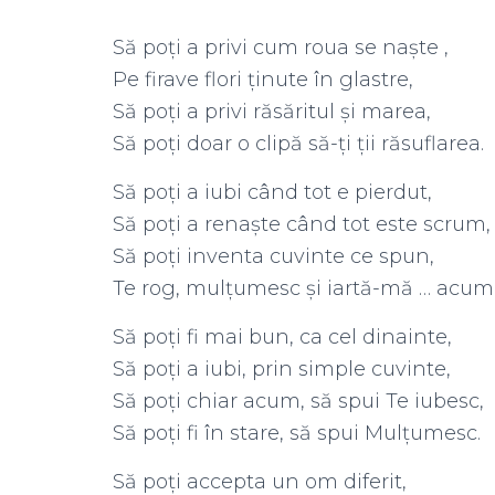
Să poți a privi cum roua se naște ,
Pe firave flori ținute în glastre,
Să poți a privi răsăritul și marea,
Să poți doar o clipă să-ți ții răsuflarea.
Să poți a iubi când tot e pierdut,
Să poți a renaște când tot este scrum,
Să poți inventa cuvinte ce spun,
Te rog, mulțumesc și iartă-mă … acum
Să poți fi mai bun, ca cel dinainte,
Să poți a iubi, prin simple cuvinte,
Să poți chiar acum, să spui Te iubesc,
Să poți fi în stare, să spui Mulțumesc.
Să poți accepta un om diferit,