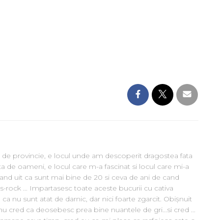
 de provincie, e locul unde am descoperit dragostea fata
ta de oameni, e locul care m-a fascinat si locul care mi-a
Cand uit ca sunt mai bine de 20 si ceva de ani de cand
ues-rock ... Impartasesc toate aceste bucurii cu cativa
 ca nu sunt atat de darnic, dar nici foarte zgarcit. Obișnuit
 nu cred ca deosebesc prea bine nuantele de gri...si cred ...