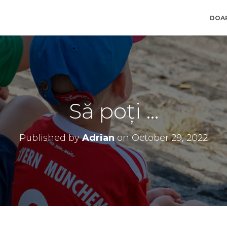
DOA
Să poți …
Published by
Adrian
on
October 29, 2022