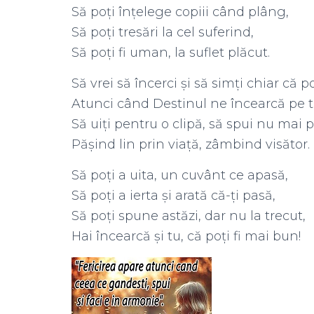
Să poți înțelege copiii când plâng,
Să poți tresări la cel suferind,
Să poți fi uman, la suflet plăcut.
Să vrei să încerci și să simți chiar că po
Atunci când Destinul ne încearcă pe to
Să uiți pentru o clipă, să spui nu mai p
Pășind lin prin viață, zâmbind visător.
Să poți a uita, un cuvânt ce apasă,
Să poți a ierta și arată că-ți pasă,
Să poți spune astăzi, dar nu la trecut,
Hai încearcă și tu, că poți fi mai bun!