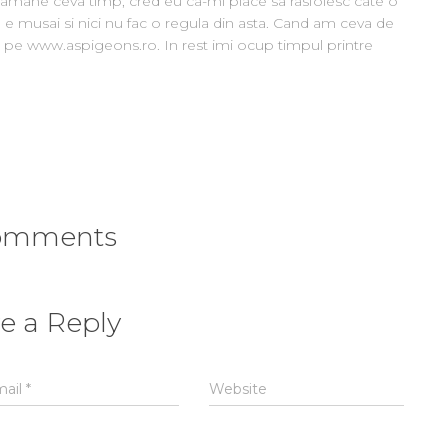
ramane ceva timp, cred eu ca-mi place sa rasfoiesc cate o
 nu e musai si nici nu fac o regula din asta. Cand am ceva de
 pe www.aspigeons.ro. In rest imi ocup timpul printre
omments
e a Reply
mail
*
Website