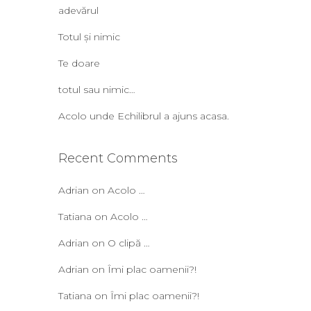
adevărul
Totul și nimic
Te doare
totul sau nimic…
Acolo unde Echilibrul a ajuns acasa.
Recent Comments
Adrian
on
Acolo …
Tatiana
on
Acolo …
Adrian
on
O clipă …
Adrian
on
Îmi plac oamenii?!
Tatiana
on
Îmi plac oamenii?!