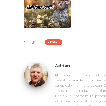
Categories:
... POEZIE
Adrian
M-am nascut intr-un orasel mic
de natura, fata de porumbei, fa
daruit cele mai multe bucurii. 
lucrez in IT, ascult jazz, sau Bl
Prieteni, nu foarte multi, pentru
să privesc doar in alb si negru,