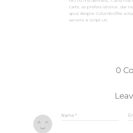
nici nu ma definesc. Cand mai 
carte, as prefera istorice...dar
spus despre Columbofilie scriu
servere si script-uri.
0 C
Leav
Name
*
E