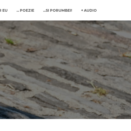
R EU
… POEZIE
…SI PORUMBEI!
+ AUDIO