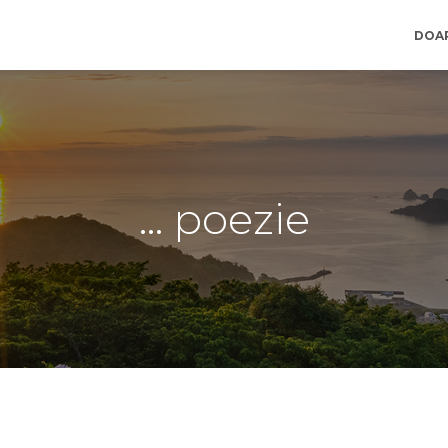
DOA
… poezie