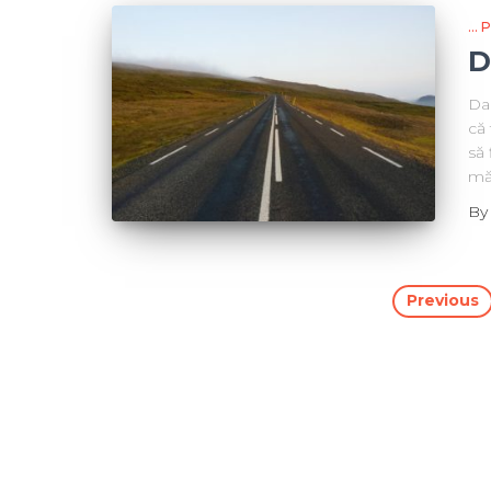
...
D
Dac
că 
să 
mă
B
Previous