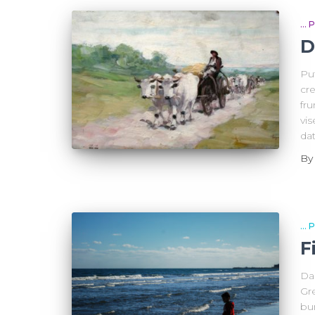
...
D
Put
cre
fru
vis
dat
B
...
F
Dac
Gre
bun