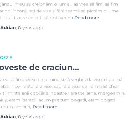
 gândul meu să creionăm o lume… aș vrea să fim, să fim
r noi înconjurați de vise și fără teamă să pictăm o lume
ă lipsuri. oare ce ar fi să poți vedea
Read more
y
Adrian
,
8 years
ago
 POEZIE
oveste de craciun…
vrea să fii copil și tu cu mine și să veghezi la visul meu mă
rebam ce-i viața fără vise, sau fără visul ce l-am trăit chiar
 ții minte anii copilăriei noastre? era tot iarna, mergeam la
niuș, eram “saraci”, acum precum bogatii, eram bogati
eu in amintiri,
Read more
y
Adrian
,
8 years
ago