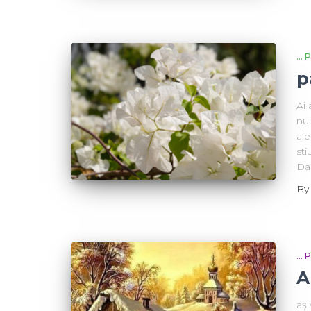
...
p
Ai 
nu 
ale
sti
Da
B
...
A
aș 