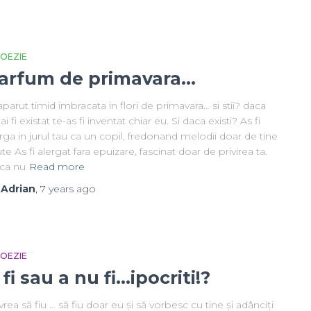
 POEZIE
arfum de primavara…
aparut timid imbracata in flori de primavara… si stii? daca
ai fi existat te-as fi inventat chiar eu. Si daca existi? As fi
rga in jurul tau ca un copil, fredonand melodii doar de tine
ute As fi alergat fara epuizare, fascinat doar de privirea ta.
ca nu
Read more
y
Adrian
,
7 years
ago
 POEZIE
 fi sau a nu fi…ipocriti!?
vrea să fiu … să fiu doar eu și să vorbesc cu tine și adânciți