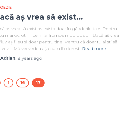
 POEZIE
acă aș vrea să exist…
ă aș vrea să exist aș exista doar în gândurile tale. Pentru
tu mai ocroti in cel mai frumos mod posibil! Dacă aș vrea
fiu? aș fi eu și doar pentru tine! Pentru că doar tu ai ști să
 vezi… Mă vei vedea așa cum îți dorești
Read more
y
Adrian
,
8 years
ago
1
16
17