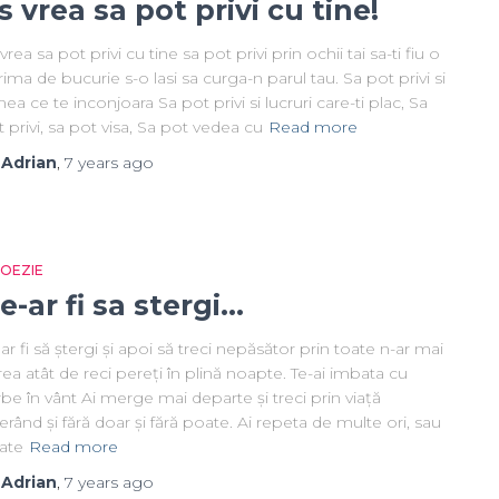
s vrea sa pot privi cu tine!
vrea sa pot privi cu tine sa pot privi prin ochii tai sa-ti fiu o
rima de bucurie s-o lasi sa curga-n parul tau. Sa pot privi si
ea ce te inconjoara Sa pot privi si lucruri care-ti plac, Sa
 privi, sa pot visa, Sa pot vedea cu
Read more
y
Adrian
,
7 years
ago
 POEZIE
e-ar fi sa stergi…
ar fi să ștergi și apoi să treci nepăsător prin toate n-ar mai
ea atât de reci pereți în plină noapte. Te-ai imbata cu
be în vânt Ai merge mai departe și treci prin viață
ierând și fără doar și fără poate. Ai repeta de multe ori, sau
ate
Read more
y
Adrian
,
7 years
ago