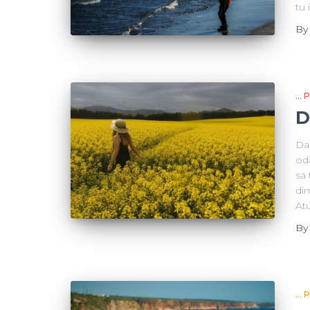
tu 
B
...
D
Dac
oda
sa 
dim
At
B
...