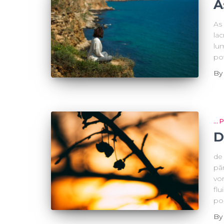
A
As 
lac
lum
pot
B
...
D
de 
păr
vor
flu
po
B