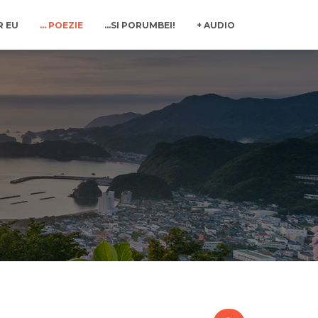
R EU
… POEZIE
…SI PORUMBEI!
+ AUDIO