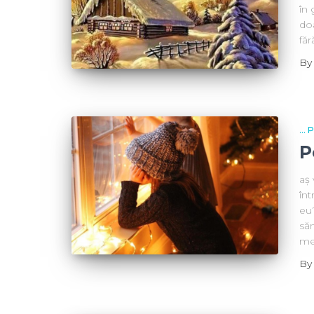
în
doa
făr
B
...
P
aș 
înt
eu?
să
mer
B