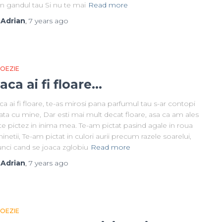
in gandul tau Si nu te mai
Read more
y
Adrian
,
7 years
ago
 POEZIE
aca ai fi floare…
a ai fi floare, te-as mirosi pana parfumul tau s-ar contopi
ta cu mine, Dar esti mai mult decat floare, asa ca am ales
te pictez in inima mea. Te-am pictat pasind agale in roua
inetii, Te-am pictat in culori aurii precum razele soarelui,
unci cand se joaca zglobiu
Read more
y
Adrian
,
7 years
ago
 POEZIE