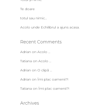
Te doare
totul sau nimic…
Acolo unde Echilibrul a ajuns acasa.
Recent Comments
Adrian
on
Acolo …
Tatiana
on
Acolo …
Adrian
on
O clipă …
Adrian
on
Îmi plac oamenii?!
Tatiana
on
Îmi plac oamenii?!
Archives