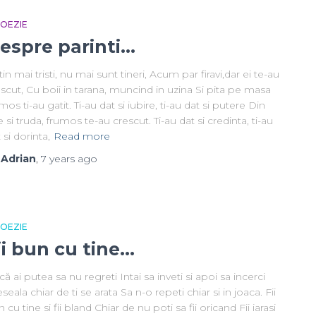
 POEZIE
espre parinti…
in mai tristi, nu mai sunt tineri, Acum par firavi,dar ei te-au
scut, Cu boii in tarana, muncind in uzina Si pita pe masa
mos ti-au gatit. Ti-au dat si iubire, ti-au dat si putere Din
e si truda, frumos te-au crescut. Ti-au dat si credinta, ti-au
 si dorinta,
Read more
y
Adrian
,
7 years
ago
 POEZIE
ii bun cu tine…
ă ai putea sa nu regreti Intai sa inveti si apoi sa incerci
seala chiar de ti se arata Sa n-o repeti chiar si in joaca. Fii
 cu tine si fii bland Chiar de nu poti sa fii oricand Fii iarasi