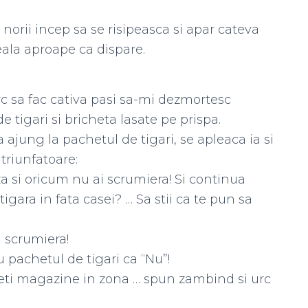
 norii incep sa se risipeasca si apar cateva
seala aproape ca dispare.
rc sa fac cativa pasi sa-mi dezmortesc
e tigari si bricheta lasate pe prispa.
jung la pachetul de tigari, se apleaca ia si
 triunfatoare:
a si oricum nu ai scrumiera! Si continua
gara in fata casei? … Sa stii ca te pun sa
i scrumiera!
 pachetul de tigari ca “Nu”!
veti magazine in zona … spun zambind si urc