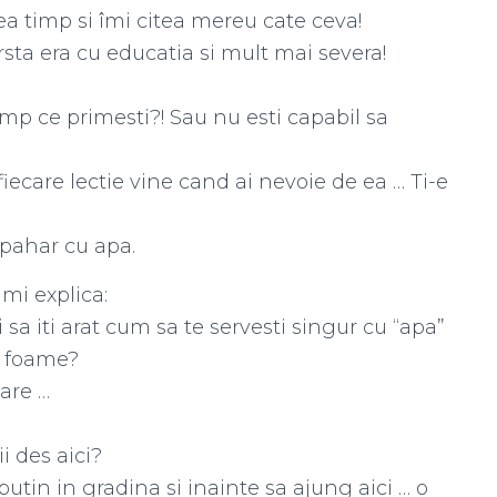
cea timp si îmi citea mereu cate ceva!
ta era cu educatia si mult mai severa!
timp ce primesti?! Sau nu esti capabil sa
fiecare lectie vine cand ai nevoie de ea … Ti-e
 pahar cu apa.
mi explica:
i sa iti arat cum sa te servesti singur cu “apa”
e foame?
are …
i des aici?
utin in gradina si inainte sa ajung aici … o