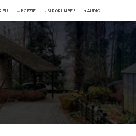
R EU
… POEZIE
…SI PORUMBEI!
+ AUDIO