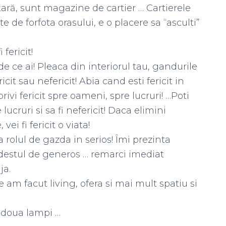
ră, sunt magazine de cartier … Cartierele
de forfota orasului, e o placere sa “asculti”
fericit!
de ce ai! Pleaca din interiorul tau, gandurile
ericit sau nefericit! Abia cand esti fericit in
privi fericit spre oameni, spre lucruri! …Poti
ucruri si sa fi nefericit! Daca elimini
ei fi fericit o viata!
ia rolul de gazda in serios! Îmi prezinta
 destul de generos … remarci imediat
ja.
m facut living, ofera si mai mult spatiu si
e doua lampi …