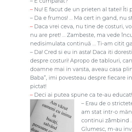
– E cumparat?
–
Nu! E facut de un prieten al tatei! Îti 
– Da e frumos! … Ma cert in gand, nu st
–
Daca vrei ceva, nu tine de costuri, v
nu are pret! … Zambeste, ma vede încurc
nedisimulata continuă … Ti-am citit g
– Da! Cred si eu in asta! Daca iti dore
despre costuri! Apropo de tablouri, c
doamne mai in varsta, aveau casa plin
Baba”, imi povesteau despre fiecare in
pictat!
–
Deci ai putea spune ca te-au educat!
– Erau de o stricte
am stat intr-o măn
continui zâmbind …
Glumesc, m-au inva