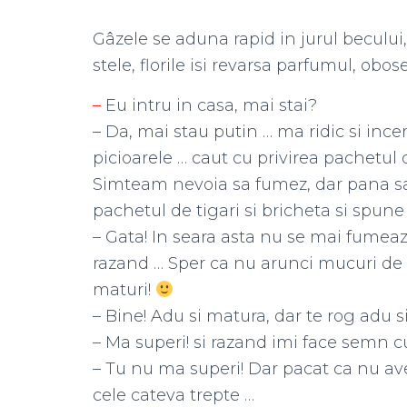
Gâzele se aduna rapid in jurul becului,
stele, florile isi revarsa parfumul, obo
–
Eu intru in casa, mai stai?
– Da, mai stau putin … ma ridic si ince
picioarele … caut cu privirea pachetul d
Simteam nevoia sa fumez, dar pana sa a
pachetul de tigari si bricheta si spune
–
Gata! In seara asta nu se mai fumeaz
razand … Sper ca nu arunci mucuri de ti
maturi!
– Bine! Adu si matura, dar te rog adu s
–
Ma superi! si razand imi face semn cu
– Tu nu ma superi! Dar pacat ca nu a
cele cateva trepte …