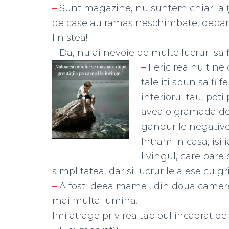
–
Sunt magazine, nu suntem chiar la ța
de case au ramas neschimbate, departe 
linistea!
– Da, nu ai nevoie de multe lucruri sa fi 
–
Fericirea nu tine 
tale iti spun sa fi f
interiorul tau, poti 
avea o gramada de l
gandurile negative, v
Intram in casa, isi 
livingul, care pare
simplitatea, dar si lucrurile alese cu gri
–
A fost ideea mamei, din doua camere a
mai multa lumina.
Imi atrage privirea tabloul incadrat d