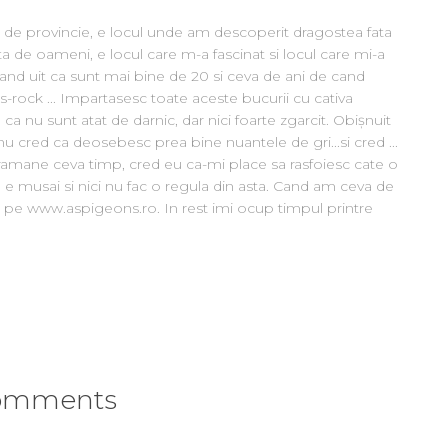
 de provincie, e locul unde am descoperit dragostea fata
ta de oameni, e locul care m-a fascinat si locul care mi-a
Cand uit ca sunt mai bine de 20 si ceva de ani de cand
ues-rock ... Impartasesc toate aceste bucurii cu cativa
 ca nu sunt atat de darnic, dar nici foarte zgarcit. Obișnuit
 nu cred ca deosebesc prea bine nuantele de gri...si cred ...
ramane ceva timp, cred eu ca-mi place sa rasfoiesc cate o
 nu e musai si nici nu fac o regula din asta. Cand am ceva de
 pe www.aspigeons.ro. In rest imi ocup timpul printre
omments