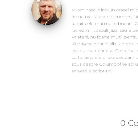
M-am nascut intr-un orasel mic
de natura, fata de porumbei, fa
daruit cele mai multe bucurii. 
lucrez in IT, ascult jazz, sau Bl
Prieteni, nu foarte multi, pentru
să privesc doar in alb si negru,
nici nu ma definesc. Cand mai 
carte, as prefera istorice...dar
spus despre Columbofilie scriu
servere si script-uri.
0 C