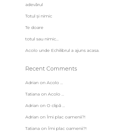
adevărul
Totul și nimic
Te doare
totul sau nimic…
Acolo unde Echilibrul a ajuns acasa.
Recent Comments
Adrian
on
Acolo …
Tatiana
on
Acolo …
Adrian
on
O clipă …
Adrian
on
Îmi plac oamenii?!
Tatiana
on
Îmi plac oamenii?!