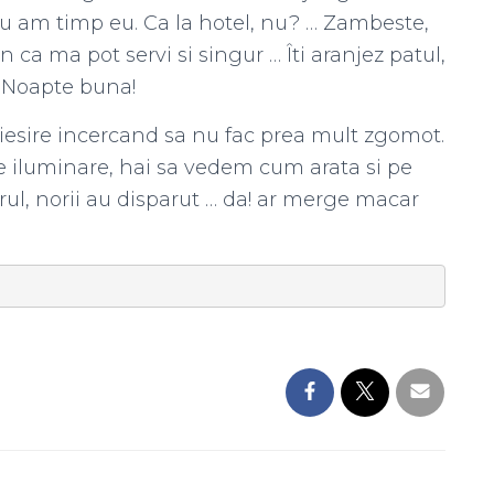
u am timp eu. Ca la hotel, nu? … Zambeste,
 ca ma pot servi si singur … Îti aranjez patul,
! Noapte buna!
 iesire incercand sa nu fac prea mult zgomot.
de iluminare, hai sa vedem cum arata si pe
erul, norii au disparut … da! ar merge macar