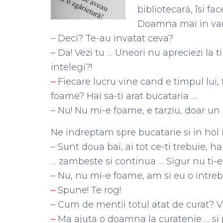
bibliotecară, îsi fa
Doamna mai in vars
–
Deci? Te-au invatat ceva?
– Da! Vezi tu … Uneori nu apreciezi la 
intelegi?!
–
Fiecare lucru vine cand e timpul lui, 
foame? Hai sa-ti arat bucataria …
– Nu! Nu mi-e foame, e tarziu, doar un
Ne indreptam spre bucatarie si in hol i
–
Sunt doua bai, ai tot ce-ti trebuie, ha
… zambeste si continua … Sigur nu ti-
– Nu, nu mi-e foame, am si eu o intreb
–
Spune! Te rog!
– Cum de mentii totul atat de curat? Vi
–
Ma ajuta o doamna la curatenie … si p