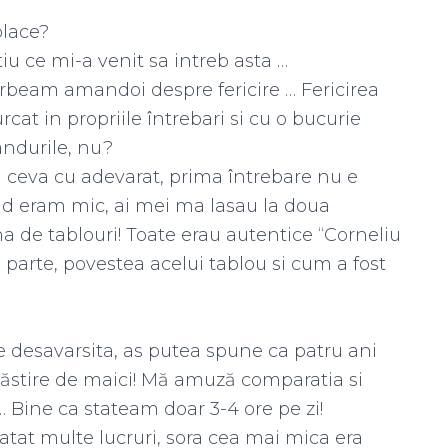
place?
iu ce mi-a venit sa intreb asta …
orbeam amandoi despre fericire … Fericirea
at in propriile întrebari si cu o bucurie
andurile, nu?
sti ceva cu adevarat, prima întrebare nu e
and eram mic, ai mei ma lasau la doua
a de tablouri! Toate erau autentice “Corneliu
 parte, povestea acelui tablou si cum a fost
te desavarsita, as putea spune ca patru ani
ăstire de maici! Mă amuză comparatia si
 Bine ca stateam doar 3-4 ore pe zi!
tat multe lucruri, sora cea mai mica era