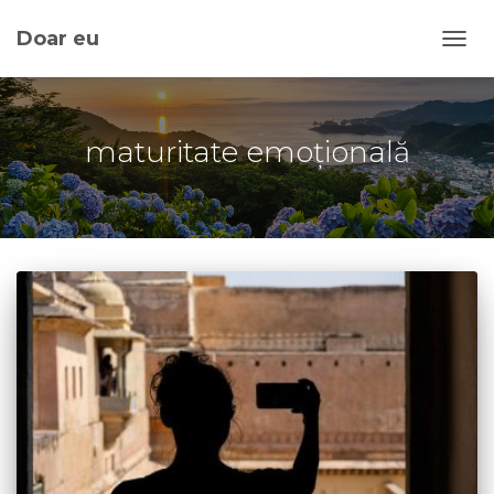
Doar eu
TOGG
maturitate emoțională