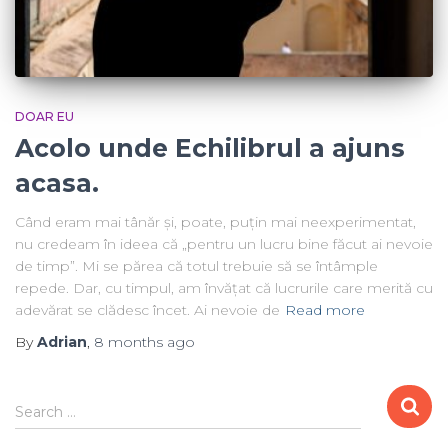
DOAR EU
Acolo unde Echilibrul a ajuns
acasa.
Când eram mai tânăr și, poate, puțin mai neexperimentat,
nu credeam în ideea că „pentru un lucru bine făcut ai nevoie
de timp”. Mi se părea că totul trebuie să se întâmple
repede. Dar, cu timpul, am învățat că lucrurile care merită cu
adevărat se clădesc încet. Ai nevoie de
Read more
By
Adrian
,
8 months
ago
Search …