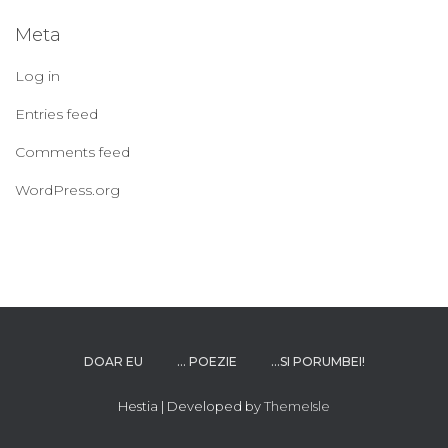
Meta
Log in
Entries feed
Comments feed
WordPress.org
DOAR EU
… POEZIE
…SI PORUMBEI!
Hestia | Developed by
ThemeIsle